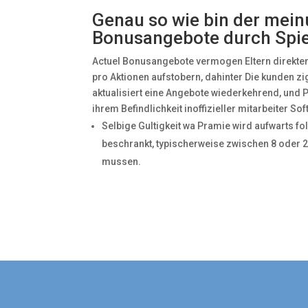
Genau so wie bin der mein
Bonusangebote durch Spie
Actuel Bonusangebote vermogen Eltern direktema
pro Aktionen aufstobern, dahinter Die kunden z
aktualisiert eine Angebote wiederkehrend, und 
ihrem Befindlichkeit inoffizieller mitarbeiter S
Selbige Gultigkeit wa Pramie wird aufwarts f
beschrankt, typischerweise zwischen 8 oder 25
mussen.