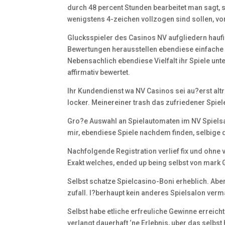
durch 48 percent Stunden bearbeitet man sagt, s
wenigstens 4-zeichen vollzogen sind sollen, v
Glucksspieler des Casinos NV aufgliedern hauf
Bewertungen herausstellen ebendiese einfache 
Nebensachlich ebendiese Vielfalt ihr Spiele u
affirmativ bewertet.
Ihr Kundendienst wa NV Casinos sei au?erst alt
locker. Meinereiner trash das zufriedener Spiel
Gro?e Auswahl an Spielautomaten im NV Spielsa
mir, ebendiese Spiele nachdem finden, selbige 
Nachfolgende Registration verlief fix und ohne 
Exakt welches, ended up being selbst von mark
Selbst schatze Spielcasino-Boni erheblich. Ab
zufall. I?berhaupt kein anderes Spielsalon ver
Selbst habe etliche erfreuliche Gewinne erreic
verlangt dauerhaft ‘ne Erlebnis, uber das selbst