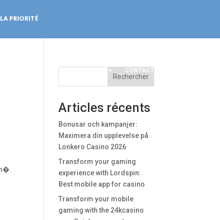
LA PRIORITÉ
TATION
PENSION
FORMATION
CONTACT
Rechercher
Articles récents
Bonusar och kampanjer:
Maximera din upplevelse på
Lonkero Casino 2026
Transform your gaming
en�.
experience with Lordspin:
Best mobile app for casino
Transform your mobile
gaming with the 24kcasino
?