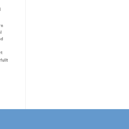
n
rn
l
nd
rt
fullt