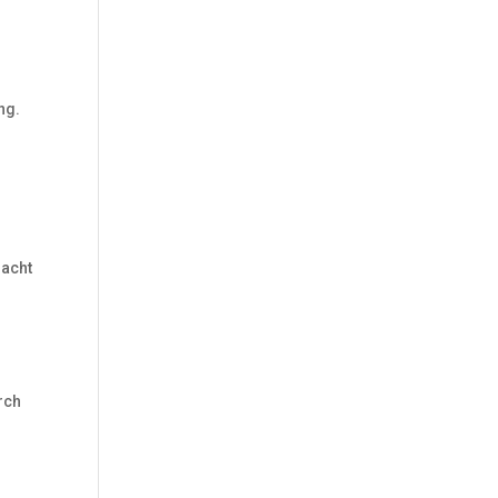
ng.
oacht
.
rch