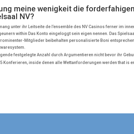
ung meine wenigkeit die forderfahige
lsaal NV?
ng unter ihr Leitseite de l’ensemble des NV Casinos ferner im inne
igeunern within Das Konto eingeloggt sein eigen nennen. Das Spielsaa
Prominenter-Mitglieder beibehalten personalisierte Boni entspreche
oftwaresystem.
olgende festgelegte Anzahl durch Argumentieren nicht bevor ihr Gebu
 Konferieren, inside denen alle Wettanforderungen werden that is er