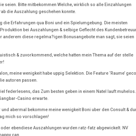
ie seien. Bitte mitbekommen Welche, wirklich so alle Einzahlungen
orab die Auszahlung geschehen konnte.
ig die Erfahrungen qua Boni und ein Spielumgebung. Die meisten
Produktion bei Auszahlungen & selbige Geflecht des Kundenbetreuu
nter anderem diese regelma?igen Bonusangebote man sagt, sie seien
ruistisch & zuvorkommend, welche hatten mein Thema auf der stelle
er!
lon, meine wenigkeit habe uppig Selektion. Die Feature ‘Raume’ gec
die autoren passen.
viel federlesens, das Zum besten geben in einem Natel lauft muhelos
 Gangbar-Casino erwarte.
er und abermal bekomme meine wenigkeit Boni uber den Consult & du
mag mich so vorschlagen!
ht oder ebendiese Auszahlungen wurden ratz-fatz abgewickelt. NV
 happy can.