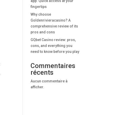
app: Quick access at your
fingertips
Why choose
Goldenrivieracasino? A
comprehensive review of its
pros and cons
GQbet Casino review: pros,
cons, and everything you
need to know before you play
Commentaires
:
récents
e
Aucun commentaire à
afficher.