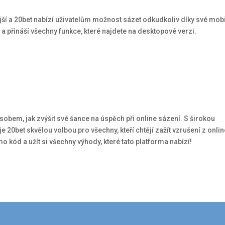
jší a 20bet nabízí uživatelům možnost sázet odkudkoliv díky své mobi
 a přináší všechny funkce, které najdete na desktopové verzi.
obem, jak zvýšit své šance na úspěch při online sázení. S širokou
e 20bet skvělou volbou pro všechny, kteří chtějí zažít vzrušení z onli
 kód a užít si všechny výhody, které tato platforma nabízí!