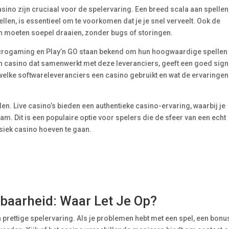
sino zijn cruciaal voor de spelervaring. Een breed scala aan spellen
pellen, is essentieel om te voorkomen dat je je snel verveelt. Ook de
len moeten soepel draaien, zonder bugs of storingen.
icrogaming en Play’n GO staan bekend om hun hoogwaardige spellen
n casino dat samenwerkt met deze leveranciers, geeft een goed sign
 welke softwareleveranciers een casino gebruikt en wat de ervaringen
en. Live casino’s bieden een authentieke casino-ervaring, waarbij je
eam. Dit is een populaire optie voor spelers die de sfeer van een echt
ysiek casino hoeven te gaan.
baarheid: Waar Let Je Op?
 prettige spelervaring. Als je problemen hebt met een spel, een bonu