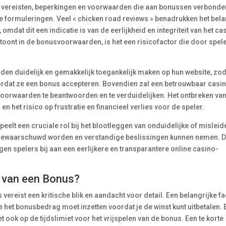
 vereisten, beperkingen en voorwaarden die aan bonussen verbonde
e formuleringen. Veel « chicken road reviews » benadrukken het bel
mdat dit een indicatie is van de eerlijkheid en integriteit van het ca
toont in de bonusvoorwaarden, is het een risicofactor die door spel
en duidelijk en gemakkelijk toegankelijk maken op hun website, zod
rdat ze een bonus accepteren. Bovendien zal een betrouwbaar casi
oorwaarden te beantwoorden en te verduidelijken. Het ontbreken va
en het risico op frustratie en financieel verlies voor de speler.
elt een cruciale rol bij het blootleggen van onduidelijke of mislei
ewaarschuwd worden en verstandige beslissingen kunnen nemen. 
gen spelers bij aan een eerlijkere en transparantere online casino-
d van een Bonus?
vereist een kritische blik en aandacht voor detail. Een belangrijke fa
 je het bonusbedrag moet inzetten voordat je de winst kunt uitbetalen.
et ook op de tijdslimiet voor het vrijspelen van de bonus. Een te korte