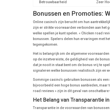
Betrouwbaarheid
Zeer Ho
Bonussen en Promoties: W
Online casino’s zijn berucht om hun aantrekkelij
zijn er strikte voorwaarden verbonden aan het 
welke spellen je kunt spelen. « Chicken road rev
bonussen. Spelers delen hun ervaringen met het
tegengekomen.
Het is belangrijk om de algemene voorwaarden v
op de inzetvereiste, de geldigheid van de bonus
dat je nooit in staat bent om de bonus vrij te spe
signaleren welke bonussen realistisch zijn en we
Sommige casino’s gebruiken bonussen als een m
bijvoorbeeld een hoge bonus aanbieden, maar teg
road reviews » zijn in dit geval van onschatbar
Het Belang van Transparantie 
Transparantie in de voorwaarden van bonussen 