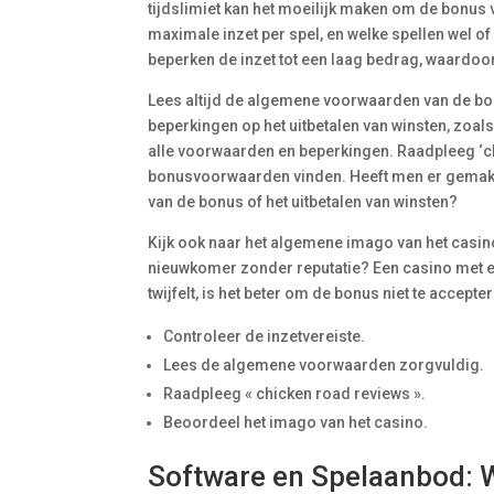
tijdslimiet kan het moeilijk maken om de bonus vr
maximale inzet per spel, en welke spellen wel o
beperken de inzet tot een laag bedrag, waardoor
Lees altijd de algemene voorwaarden van de bonu
beperkingen op het uitbetalen van winsten, zoa
alle voorwaarden en beperkingen. Raadpleeg ‘ch
bonusvoorwaarden vinden. Heeft men er gemakke
van de bonus of het uitbetalen van winsten?
Kijk ook naar het algemene imago van het casin
nieuwkomer zonder reputatie? Een casino met een
twijfelt, is het beter om de bonus niet te accep
Controleer de inzetvereiste.
Lees de algemene voorwaarden zorgvuldig.
Raadpleeg « chicken road reviews ».
Beoordeel het imago van het casino.
Software en Spelaanbod: W