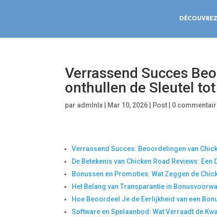
DÉCOUVREZ 
Verrassend Succes Beo
onthullen de Sleutel tot
par
admlnlx
|
Mar 10, 2026
|
Post
|
0 commentair
Verrassend Succes: Beoordelingen van Chicken
De Betekenis van Chicken Road Reviews: Een
Bonussen en Promoties: Wat Zeggen de Chic
Het Belang van Transparantie in Bonusvoorw
Hoe Beoordeel Je de Eerlijkheid van een Bon
Software en Spelaanbod: Wat Verraadt de Kwal