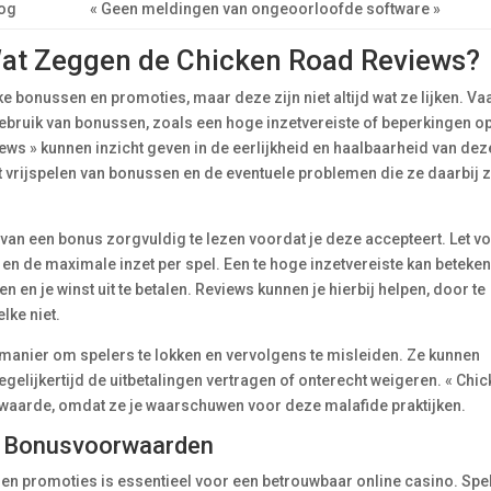
og
« Geen meldingen van ongeoorloofde software »
at Zeggen de Chicken Road Reviews?
ke bonussen en promoties, maar deze zijn niet altijd wat ze lijken. Va
gebruik van bonussen, zoals een hoge inzetvereiste of beperkingen o
iews » kunnen inzicht geven in de eerlijkheid en haalbaarheid van dez
 vrijspelen van bonussen en de eventuele problemen die ze daarbij z
an een bonus zorgvuldig te lezen voordat je deze accepteert. Let v
 en de maximale inzet per spel. Een te hoge inzetvereiste kan beteke
len en je winst uit te betalen. Reviews kunnen je hierbij helpen, door te
lke niet.
anier om spelers te lokken en vervolgens te misleiden. Ze kunnen
elijkertijd de uitbetalingen vertragen of onterecht weigeren. « Chi
e waarde, omdat ze je waarschuwen voor deze malafide praktijken.
in Bonusvoorwaarden
en promoties is essentieel voor een betrouwbaar online casino. Spe