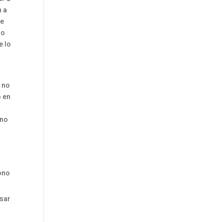
n a
te
lo
e lo
y no
o en
ino
ono
asar