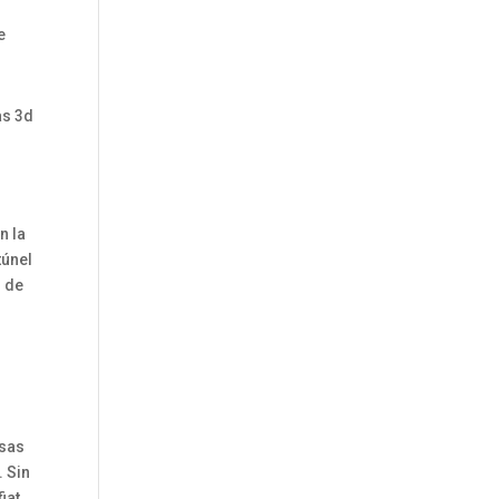
e
n lа
túnel
l de
isas
. Sin
iat