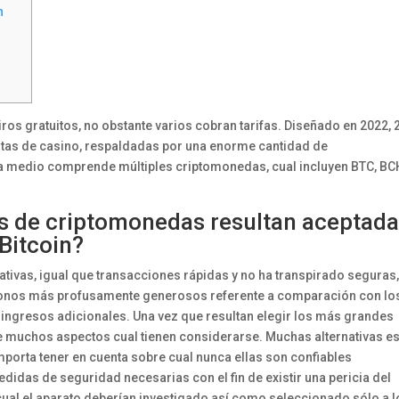
n
ros gratuitos, no obstante varios cobran tarifas. Diseñado en 2022, 
rtas de casino, respaldadas por una enorme cantidad de
a medio comprende múltiples criptomonedas, cual incluyen BTC, BC
os de criptomonedas resultan aceptad
Bitcoin?
ativas, igual que transacciones rápidas y no ha transpirado seguras
 bonos más profusamente generosos referente a comparación con lo
s ingresos adicionales. Una vez que resultan elegir los más grandes
e muchos aspectos cual tienen considerarse. Muchas alternativas e
importa tener en cuenta sobre cual nunca ellas son confiables
idas de seguridad necesarias con el fin de existir una pericia del
 cual el aparato deberían investigado así­ como seleccionado sólo a 