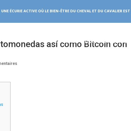
UNE ÉCURIE ACTIVE OÙ LE BIEN-ÊTRE DU CHEVAL ET DU CAVALIER EST 
ptomonedas así­ como Bitcoin con
ACCUEIL
ECOLE FRANÇAISE D’EQUI
entaires
as