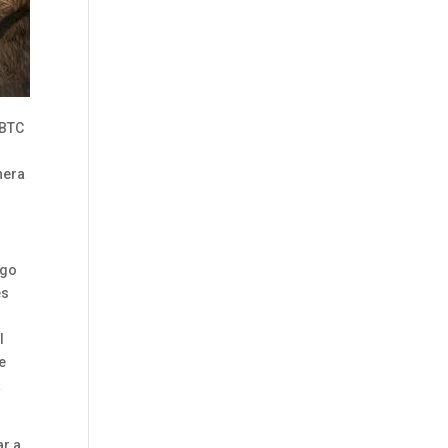
 BTC
nera
rgo
es
l
e
a
ar a