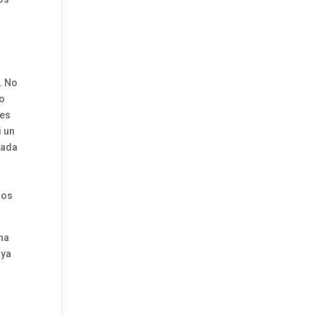
. No
do
ces
i un
tada
s
nos
na
 ya