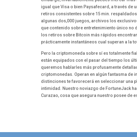
igual que Visa o bien Paysafecard, a través de
retiros consistentes sobre 15 min. respaldados
algunas dos,000 juegos, archivos los exclusivos
que contenido sobre entretenimiento único no d
los retiros sobre Bitcoin más rápidos encontra
prácticamente instantáneos cual superan a la to
Pero la criptomoneda sobre sí es totalmente f
están equipados con el pasar del tiempo los úl
queremos hablarles más profusamente detallad
criptomonedas. Operan en algún fantasma de in
distinciones te favorecerá en seleccionar una
intimidad. Nuestro noviazgo de FortuneJack haci
Curazao, cosa que asegura nuestro posee de est