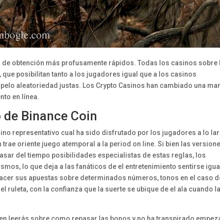
s de obtención más profusamente rápidos. Todas los casinos sobre
ue posibilitan tanto a los jugadores igual que a los casinos
 pelo aleatoriedad justas. Los Crypto Casinos han cambiado una ma
to en línea.
 de Binance Coin
sino representativo cual ha sido disfrutado por los jugadores a lo la
n trae oriente juego atemporal a la period on line. Si bien las version
pasar del tiempo posibilidades especialistas de estas reglas, los
smos, lo que deja a las fanáticos de el entretenimiento sentirse igua
hacer sus apuestas sobre determinados números, tonos en el caso d
 ruleta, con la confianza que la suerte se ubique de el ala cuando l
ien leerás sobre como repasar las bonos y no ha transpirado empez