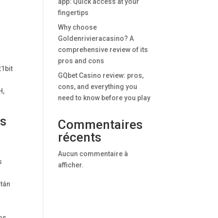
app: Quick access at your
fingertips
Why choose
Goldenrivieracasino? A
comprehensive review of its
pros and cons
21bit
GQbet Casino review: pros,
cons, and everything you
H,
need to know before you play
as
Commentaires
récents
,
Aucun commentaire à
s
afficher.
stán
los