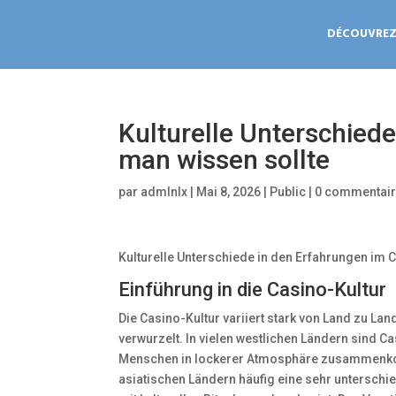
DÉCOUVREZ 
Kulturelle Unterschied
man wissen sollte
par
admlnlx
|
Mai 8, 2026
|
Public
|
0 commentai
Kulturelle Unterschiede in den Erfahrungen im 
Einführung in die Casino-Kultur
Die Casino-Kultur variiert stark von Land zu Lan
verwurzelt. In vielen westlichen Ländern sind C
Menschen in lockerer Atmosphäre zusammenkom
asiatischen Ländern häufig eine sehr unterschie