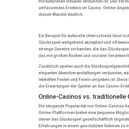
mit kulturellen Ritualen verbunden ist. Das Vers
umfassendes Erlebnis im Casino. Online-Angebo
diesen Wandel deutlich.
Ein Beispiel für kulturelle Unterschiede lässt s
Glücksspiel weitgehend akzeptiert und oft bewor
strenge Gesetze vorhanden, die das Glücksspiel
das mit großen Risiken und sozialer Verantwortu
Zusätzlich spielen auch die Glücksspielgewohnhe
eleganten Abendveranstaltungen verbunden, wäh
lebhaften Festen und Feiern umgeben ist. Diese 
die Erwartungen der Spieler an das Casino-Erle
Online-Casinos vs. traditionelle
Die steigende Popularität von Online-Casinos ha
Online-Plattformen bieten eine bequeme Möglich
denen das Glücksspiel gesellschaftlich stigmatisie
Erfahrungen in einem geschützten Rahmen zu m