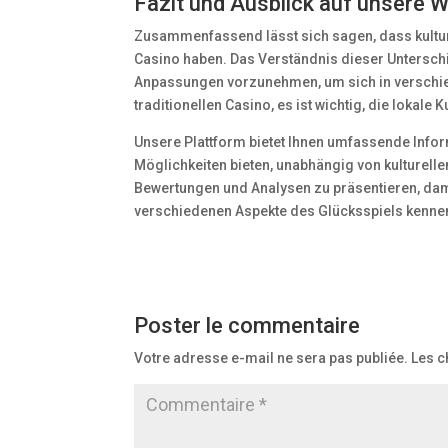
Fazit und Ausblick auf unsere 
Zusammenfassend lässt sich sagen, dass kulture
Casino haben. Das Verständnis dieser Unterschi
Anpassungen vorzunehmen, um sich in verschi
traditionellen Casino, es ist wichtig, die lokale
Unsere Plattform bietet Ihnen umfassende Infor
Möglichkeiten bieten, unabhängig von kulturelle
Bewertungen und Analysen zu präsentieren, dami
verschiedenen Aspekte des Glücksspiels kennen
Poster le commentaire
Votre adresse e-mail ne sera pas publiée.
Les c