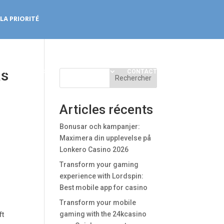
LA PRIORITÉ
as
TATION
PENSION
FORMATION
CONTACT
Rechercher
Articles récents
Bonusar och kampanjer:
Maximera din upplevelse på
Lonkero Casino 2026
Transform your gaming
experience with Lordspin:
Best mobile app for casino
Transform your mobile
gaming with the 24kcasino
ft