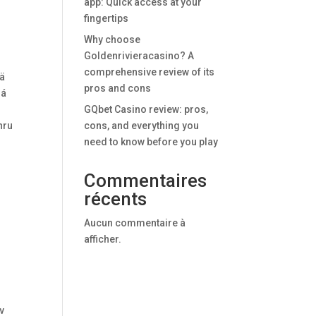
app: Quick access at your
fingertips
Why choose
Goldenrivieracasino? A
comprehensive review of its
mä
pros and cons
dá
GQbet Casino review: pros,
hru
cons, and everything you
need to know before you play
Commentaires
récents
Aucun commentaire à
afficher.
 v