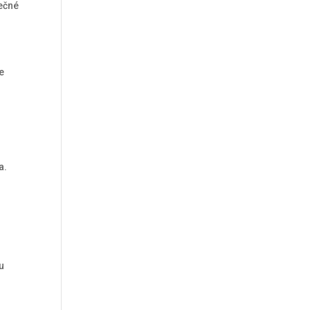
nečné
e
a.
u
m