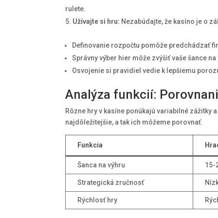
rulete.
Užívajte si hru:
Nezabúdajte, že kasíno je o zá
Definovanie rozpočtu pomôže predchádzať 
Správny výber hier môže zvýšiť vaše šance na 
Osvojenie si pravidiel vedie k lepšiemu poro
Analýza funkcií: Porovnani
Rôzne hry v kasíne ponúkajú variabilné zážitky a
najdôležitejšie, a tak ich môžeme porovnať.
Funkcia
Hra
Šanca na výhru
15-
Strategická zručnosť
Níz
Rýchlosť hry
Rýc