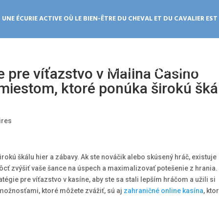
UNE ÉCURIE ACTIVE OÙ LE BIEN-ÊTRE DU CHEVAL ET DU CAVALIER EST 
 pre víťazstvo v Malina Casino
ACCUEIL
ECOLE FRANÇAISE D’EQUI
 miestom, ktoré ponúka širokú šká
ires
okú škálu hier a zábavy. Ak ste nováčik alebo skúsený hráč, existuje
ôcť zvýšiť vaše šance na úspech a maximalizovať potešenie z hrania.
tégie pre víťazstvo v kasíne, aby ste sa stali lepším hráčom a užili si
možnosťami, ktoré môžete zvážiť, sú aj
zahraničné online kasína
, kto