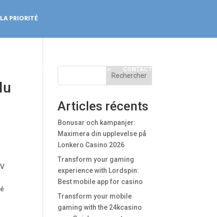
LA PRIORITÉ
TATION
PENSION
FORMATION
CONTACT
Rechercher
lu
Articles récents
Bonusar och kampanjer:
Maximera din upplevelse på
Lonkero Casino 2026
Transform your gaming
 V
experience with Lordspin:
Best mobile app for casino
ré
Transform your mobile
gaming with the 24kcasino