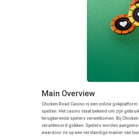
Main Overview
Chicken Road Casino is een online gokplatform 
spellen. Het casino staat bekend om zijn gebrui
terugkerende spelers verwelkomen. Bij Chicken R
verantwoord gokken. Spelers worden aangemoedi
waardoor ze op een verstandige manier van hun