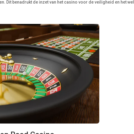
. Dit benadrukt de inzet van het casino voor de veiligheid en het wel