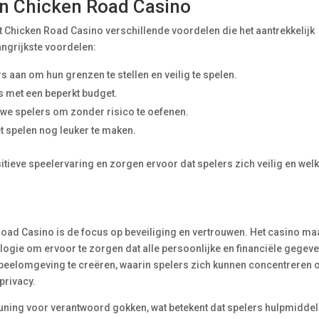
an Chicken Road Casino
dt Chicken Road Casino verschillende voordelen die het aantrekkelijk
angrijkste voordelen:
 aan om hun grenzen te stellen en veilig te spelen.
s met een beperkt budget.
we spelers om zonder risico te oefenen.
 spelen nog leuker te maken.
itieve speelervaring en zorgen ervoor dat spelers zich veilig en we
Road Casino is de focus op beveiliging en vertrouwen. Het casino ma
ogie om ervoor te zorgen dat alle persoonlijke en financiële gegev
ge speelomgeving te creëren, waarin spelers zich kunnen concentreren 
privacy.
ning voor verantwoord gokken, wat betekent dat spelers hulpmidde