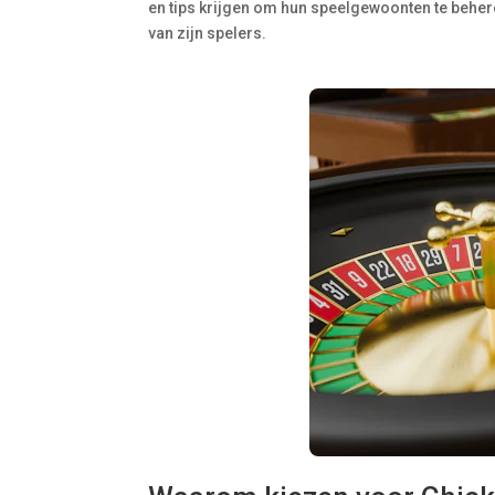
en tips krijgen om hun speelgewoonten te beheren
van zijn spelers.