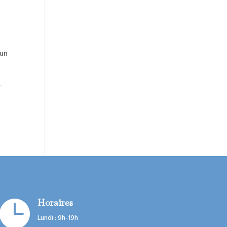
hun
.

Horaires
Lundi : 9h-19h