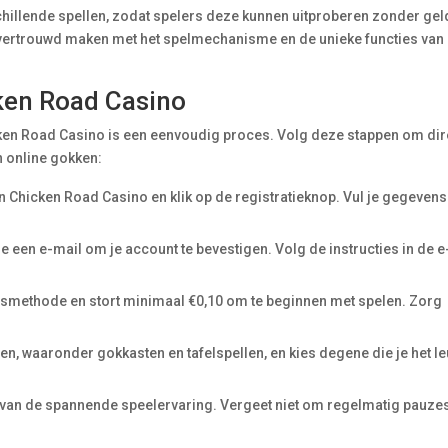
hillende spellen, zodat spelers deze kunnen uitproberen zonder gel
 vertrouwd maken met het spelmechanisme en de unieke functies van
.
ken Road Casino
cken Road Casino is een eenvoudig proces. Volg deze stappen om dir
n online gokken:
 Chicken Road Casino en klik op de registratieknop. Vul je gegevens 
je een e-mail om je account te bevestigen. Volg de instructies in de e
smethode en stort minimaal €0,10 om te beginnen met spelen. Zorg
n, waaronder gokkasten en tafelspellen, en kies degene die je het le
t van de spannende speelervaring. Vergeet niet om regelmatig pauzes