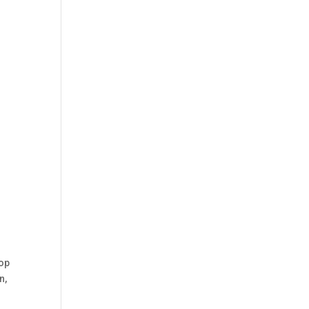
 op
n,