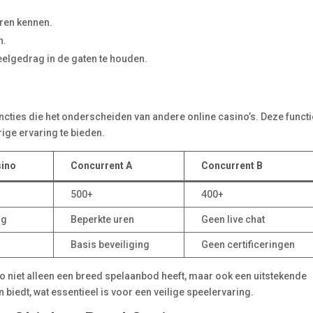
eren kennen.
n.
elgedrag in de gaten te houden.
uncties die het onderscheiden van andere online casino’s. Deze funct
rige ervaring te bieden.
sino
Concurrent A
Concurrent B
500+
400+
ng
Beperkte uren
Geen live chat
Basis beveiliging
Geen certificeringen
no niet alleen een breed spelaanbod heeft, maar ook een uitstekende
biedt, wat essentieel is voor een veilige speelervaring.