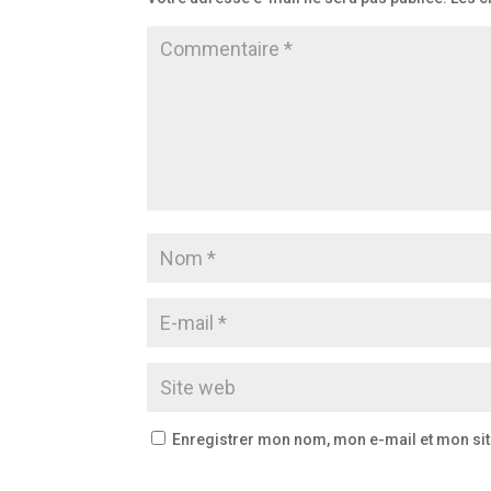
Enregistrer mon nom, mon e-mail et mon si