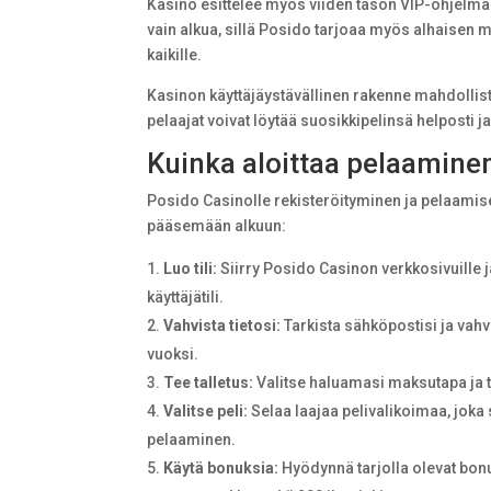
Kasino esittelee myös viiden tason VIP-ohjelman
vain alkua, sillä Posido tarjoaa myös alhaisen m
kaikille.
Kasinon käyttäjäystävällinen rakenne mahdollist
pelaajat voivat löytää suosikkipelinsä helposti j
Kuinka aloittaa pelaamine
Posido Casinolle rekisteröityminen ja pelaamise
pääsemään alkuun:
Luo tili:
Siirry Posido Casinon verkkosivuille j
käyttäjätili.
Vahvista tietosi:
Tarkista sähköpostisi ja vahv
vuoksi.
Tee talletus:
Valitse haluamasi maksutapa ja t
Valitse peli:
Selaa laajaa pelivalikoimaa, joka s
pelaaminen.
Käytä bonuksia:
Hyödynnä tarjolla olevat bonu