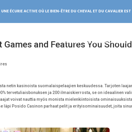
UNE ÉCURIE ACTIVE OÙ LE BIEN-ÊTRE DU CHEVAL ET DU CAVALIER EST 
st Games and Features You Shoul
ACCUEIL
ECOLE FRANÇAISE D’EQUI
ires
ta netin kasinoista suomalaispelaajien keskuudessa. Tarjoten laaja
00% tervetuliaisbonuksen ja 200 ilmaiskierrosta, se on ideaalinen vali
Pelaajat voivat nauttia myös monista mielenkiintoisista ominaisuuksista
e läpi Posido Casinon parhaat pelit ja erityisominaisuudet, joita sinu