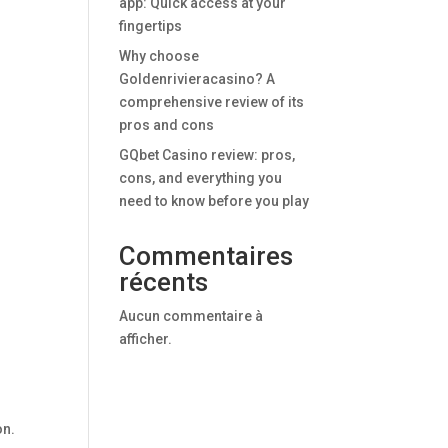
app: Quick access at your
fingertips
Why choose
Goldenrivieracasino? A
comprehensive review of its
pros and cons
GQbet Casino review: pros,
cons, and everything you
need to know before you play
Commentaires
récents
Aucun commentaire à
afficher.
on.