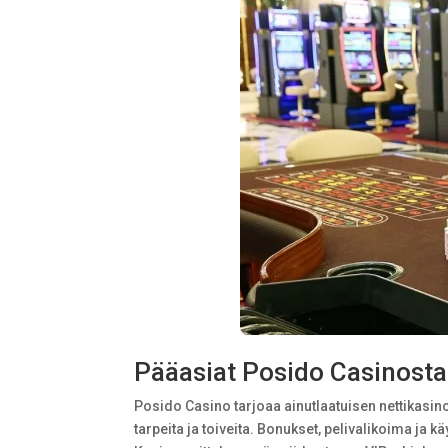
Pääasiat Posido Casinosta
Posido Casino tarjoaa ainutlaatuisen nettikasi
tarpeita ja toiveita. Bonukset, pelivalikoima ja k