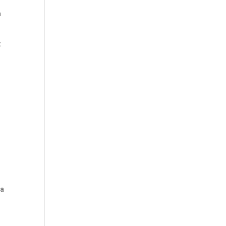
n
n
t
ta