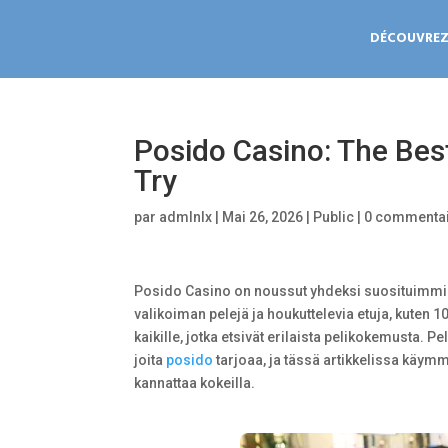
DÉCOUVREZ 
Posido Casino: The Be
Try
par
admlnlx
|
Mai 26, 2026
|
Public
|
0 commenta
Posido Casino on noussut yhdeksi suosituimmis
valikoiman pelejä ja houkuttelevia etuja, kuten 1
kaikille, jotka etsivät erilaista pelikokemusta. 
joita
posido
tarjoaa, ja tässä artikkelissa käymm
kannattaa kokeilla.