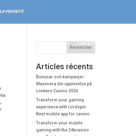
LA PRIORITÉ
d
TATION
PENSION
FORMATION
CONTACT
Rechercher
Articles récents
Bonusar och kampanjer:
Maximera din upplevelse på
n
Lonkero Casino 2026
nta
Transform your gaming
,
experience with Lordspin:
n
Best mobile app for casino
Transform your mobile
gaming with the 24kcasino