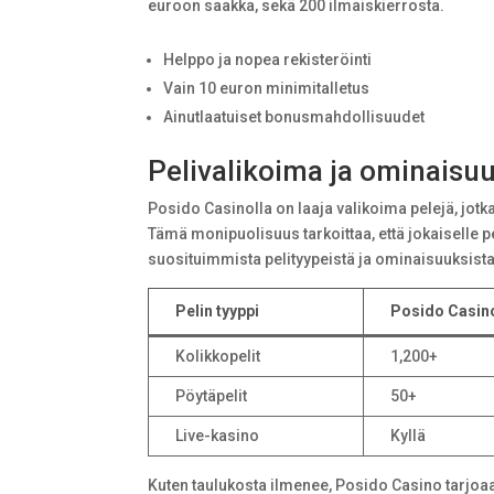
euroon saakka, sekä 200 ilmaiskierrosta.
Helppo ja nopea rekisteröinti
Vain 10 euron minimitalletus
Ainutlaatuiset bonusmahdollisuudet
Pelivalikoima ja ominaisu
Posido Casinolla on laaja valikoima pelejä, jotk
Tämä monipuolisuus tarkoittaa, että jokaiselle p
suosituimmista pelityypeistä ja ominaisuuksista,
Pelin tyyppi
Posido Casin
Kolikkopelit
1,200+
Pöytäpelit
50+
Live-kasino
Kyllä
Kuten taulukosta ilmenee, Posido Casino tarjoaa